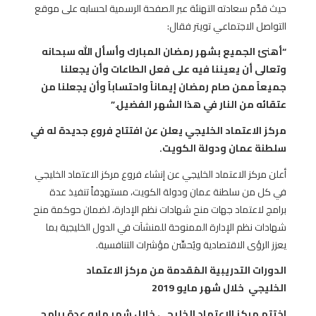
حيث قدَّم سعادته التهنئة عبر الصفحة الرسمية لحسابه على موقع
التواصل الاجتماعي تويتر فقال:
“أهنئ الجميع بشهر رمضان المبارك وأسأل الله سبحانه
وتعالى أن يعيننا فيه على فعل الطاعات وأن يجعلنا
جميعاً ممن صام رمضان إيماناً واحتساباً وأن يجعلنا من
عتقائه من النار في هذا الشهر الفضيل.”
مركز الاعتماد الخليجي يعلن عن افتتاح فروع جديدة له في
سلطنة عمان ودولة الكويت.
أعلن مركز الاعتماد الخليجي عن إنشاء فروع مركز الاعتماد الخليجي
في كل من سلطنة عمان ودولة الكويت، مستهدِفاً تنفيذ عدة
برامج لاعتماد جهات منح شهادات نظم الإدارة، لضمان حوكمة منح
شهادات نظم الإدارة الممنوحة للمنشآت في الدول الخليجية بما
يعزز الرؤى الاقتصادية ويُحسِّن مؤشرات التنافسية.
الدورات التدريبية المُقدمة من مركز الاعتماد
الخليجي
خلال شهر مايو 2019
اختتم مركز الاعتماد الخليجي خلال شهر مايو عدة برامج