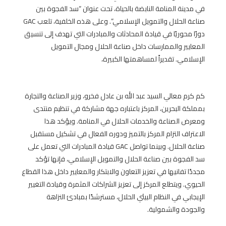
في مدينة المنامة النابضة بالحياة، تحت عنوان “سد الفجوة بين
صناعة الحلال والتمويل الإسلامي”.
وعلى هذه الخلفية، تلعب GAC
دورًا محوريًا في قيادة المحادثات والمبادرات التي تهدف إلى تنسيق
المعايير والممارسات داخل صناعة الحلال ومجال التمويل
الإسلامي.
تقديراً لمساهمتها الكبيرة،
كم كرم معالي السيد عبد الله بن عادل فخرو، وزير الصناعة والتجارة
بمملكة البحرين، المركز باعتباره جهة مشاركة في تنظيم منتدى
ومعرض الصناعة والخدمات الحلال في المنامة.
ويؤكد هذا
الاعتراف التزام المركز بالتميز ودوره الفعال في تشكيل مستقبل
صناعة الحلال.
وبينما تواصل GAC قيادة المبادرات التي تعمل على
سد الفجوة بين صناعة الحلال والتمويل الإسلامي، فإنها تؤكد
مجددًا تفانيها في تعزيز التعاون والابتكار والمعايير داخل هذا القطاع
الحيوي.
ويتطلع المركز إلى تعزيز الشراكات المثمرة وقيادة التغيير
الإيجابي في النظام البيئي الحلال، مسترشدًا بمبادئ النزاهة
والجودة والشمولية.