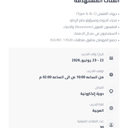
الفئات المستهدفة
• جهات التفتيش (Type A, B, C)
• مدراء الجودة ومسؤولو نظم الإدارة
• المقيمون الفنيون (Assessors) والخبراء
• الاستشاريون في مجال الاعتماد
• جميع المهتمين بتطبيق متطلبات ISO/IEC 17020
تاريخ/ وقت التدريب
22 - 23 يونيو, 2026
توقيت التدريب
من الساعه 10:00 ص الى الساعه 02:00 م
المكان
دورة إلكترونية
لغة التدريب
العربية
عدد المقاعد المتبقية
30