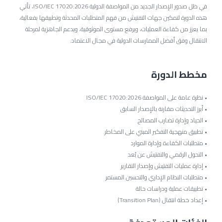
في ظل صدور الإصدار الجديد من المواصفة الدولية ISO/IEC 17020:2026، تأتي
هذه الدورة لتمكين جهات التفتيش من فهم المتطلبات المحدثة وتطبيقها بفعالية،
بما يعزز من كفاءة العمليات، ويرفع مستوى الموثوقية، ويدعم الجاهزية لمرحلة
الانتقال وفق أفضل الممارسات الدولية في مجال الاعتماد.
مخطط الدورة
• نظرة عامة على المواصفة ISO/IEC 17020:2026
• أبرز التحديثات مقارنة بالإصدار السابق
• الحياد وإدارة تضارب المصالح
• تطبيق منهجية التفكير المبني على المخاطر
• متطلبات الكفاءة وإدارة الموارد
• التحول الرقمي والتفتيش عن بُعد
• إدارة عمليات التفتيش وإصدار التقارير
• متطلبات النظام الإداري والتحسين المستمر
• تطبيقات عملية ودراسات حالة
• إعداد خطة انتقال (Transition Plan)