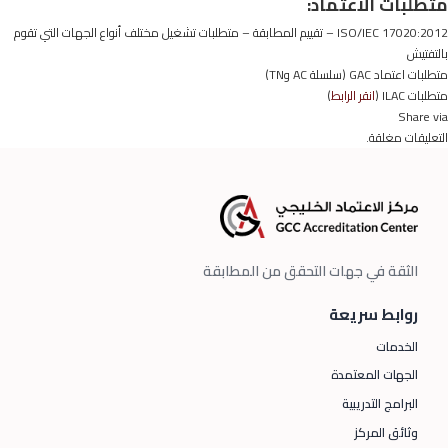
متطلبات الاعتماد:
ISO/IEC 17020:2012 – تقييم المطابقة – متطلبات تشغيل مختلف أنواع الجهات التي تقوم
بالتفتيش
متطلبات اعتماد GAC (سلسلة AC وTN)
متطلبات ILAC (
انقر الرابط
)
Share via
التعليقات مغلقة.
الثقة في جهات التحقق من المطابقة
روابط سريعة
الخدمات
الجهات المعتمدة
البرامج التدريبية
وثائق المركز