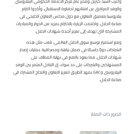
وأعرب السيد كيريل ومدير عام مركز الاعتماد الحكومي البيلاروسي
والوفد المرافق عن امتنانهم لحفاوة الاستقبال، وأكدوا التزام
بيلاروسيا بتعميق التعاون مع دول مجلس التعاون الخليجي في
صناعة الحلال. واختتمت الزيارة بالالتزام بمزيد من الحوار والمبادرات
المشتركة التي تهدف إلى تعزيز أجندة شهادات الحلال.
ومع استمرار توسع سوق الحلال العالمي، تلعب مثل هذه
الشراكات دورًا حاسمًا في ضمان نزاهة ومصداقية عمليات إصدار
شهادات الحلال، مما يعود بالنفع في نهاية المطاف على
المستهلكين والشركات على حد سواء. إن التبادل المثمر بين الوفد
البيلاروسي وGAC يمهد الطريق لتعزيز التعاون والنجاح المشترك في
صناعة الحلال.
الصور ذات الصلة