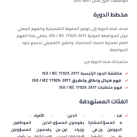
مواصفات أخرى (مثل ISO 9001).
مخطط الدورة
هدف هذه الدورة إلى توفير المعرفة التفصيلية والفهم العملي
حول المواصفة الدولية
ISO / IEC 17025-2017
. يغطي هذا الفهم
العام لعملية اعتماد المختبرات والشرح التفصيلي لجميع بنود
المواصفة.
ستمكنك هذه الدورة من:
مناقشة البنود الرئيسية
ISO / IEC 17025: 2017
فهم هيكل ونطاق وتطبيق
ISO / IEC 17025: 2017
فهم متطلبات ISO / IEC 17025: 2017
الفئات المستهدفة
هذ
·
·
·
الذين
·
·
الأفراد
·
ه
المسؤ
المشارك
يقومون
المسؤو
الذين
الموظفين
الدو
ولين
ين في
بإجراء
لين عن
يقدمون
المسؤولين
رة
عن
تشغيل
الاختبارات
تدريب
الاستشارا
عن شراء