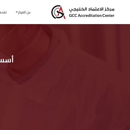
عن المركز
تقدم 
أسس وم