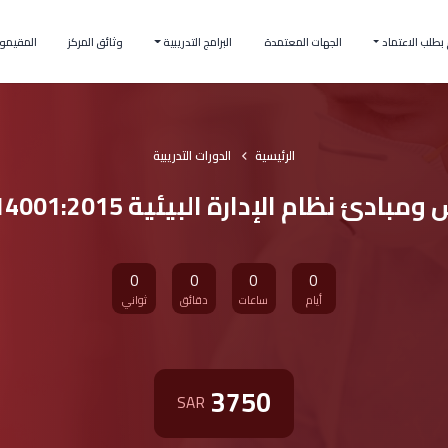
بطلب الاعتماد
الجهات المعتمدة
البرامج التدريبية
وثائق المركز
المقيمو
الرئيسية
الدورات التدريبية
بادئ نظام الإدارة البيئية ISO14001:2015
0
0
0
0
أيام
ساعات
دقائق
ثواني
3750
SAR